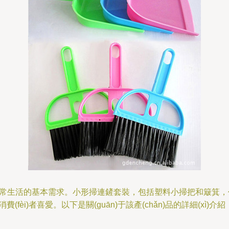
潔是日常生活的基本需求。小形掃連鏟套裝，包括塑料小掃把和簸箕，作為
消費(fèi)者喜愛。以下是關(guān)于該產(chǎn)品的詳細(xì)