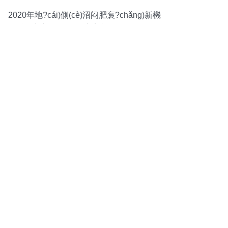
2020年地?cái)側(cè)沼闷肥袌?chǎng)新機
(jī)遇 廠商、批發(fā)商與報(bào)價(jià)全
解析