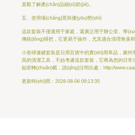
直觀了解產(chǎn)品細(xì)節(jié)。
五、使用場(chǎng)景與優(yōu)勢(shì)
這款套裝不僅適用于家庭，還廣泛用于辦公室、學(xué)校、酒店
傳統(tǒng)掃把，它更易于操作，尤其適合清理角落和細(
小形掃連鏟套裝是日用百貨中的實(shí)用單品，廣州市信怡晟
高的清潔工具，不妨考慮這款套裝，它將為您的日常
如若轉(zhuǎn)載，請(qǐng)注明出處：http://www.caapari
更新時(shí)間：2026-08-06 09:13:35