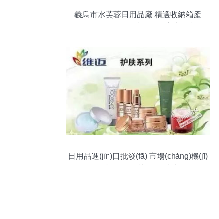
義烏市水芙蓉日用品廠 精選收納箱產
(chǎn)品全覽，打造整潔有序生活空間
日用品進(jìn)口批發(fā) 市場(chǎng)機(jī)
遇與經(jīng)營(yíng)指南