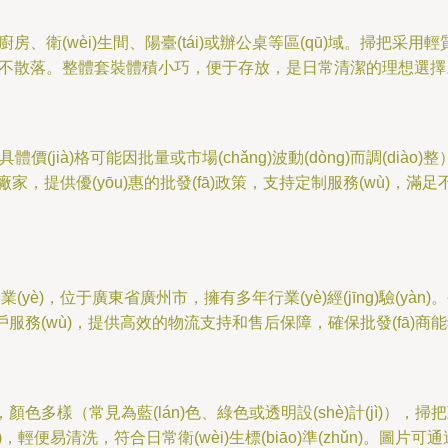
于廚房、衛(wèi)生間、陽臺(tái)或辦公桌等區(qū)域。掃把采
保垃圾不散落。整體套裝體積小巧，便于存放，是日常清潔的理想選擇
元（具體價(jià)格可能因批量或市場(chǎng)波動(dòng)而調(dià
，提供優(yōu)惠的批發(fā)政策，支持定制服務(wù)，滿足不同客
)，位于廣東省廣州市，擁有多年行業(yè)經(jīng)驗(yàn)。公司
戶服務(wù)，提供高效的物流支持和售后保障，確保批發(fā)商能獲
)潔，顏色多樣（常見為藍(lán)色、綠色或透明設(shè)計(jì
hì)，輕便易清洗，符合日常衛(wèi)生標(biāo)準(zhǔn)。圖片可