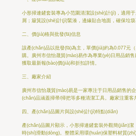
小形掃連鏟套裝專為小范圍清潔設(shè)計(jì)，適用
屑；簸箕設(shè)計(jì)緊湊，邊緣貼合地面，確
二、價(jià)格與批發(fā)信息
該產(chǎn)品以批發(fā)為主，單價(jià)約為0.077
購。廣州市信怡晟貿(mào)易作為專業(yè)日用品銷售廠家
獲取最新報(bào)價(jià)和折扣詳情。
三、廠家介紹
廣州市信怡晟貿(mào)易是一家專注于日用品銷售的企業(yè
(chǎn)品涵蓋掃帚/掃把等多種清潔工具。廠家注重客
四、產(chǎn)品圖片與設(shè)計(jì)特點(diǎn)
產(chǎn)品圖片顯示，小形掃連鏟套裝外觀簡(jiǎn
時(shí)滑動(dòng)。整體采用環(huán)保塑料材質(z