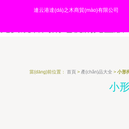
想要导航-想要导航网页-想要
連云港達(dá)之木商貿(mào)有限公司
中字-小护士qvod-小妈2
免费观看高清电视剧完整版
當(dāng)前位置：
首頁
>
產(chǎn)品大全
>
小形
小形