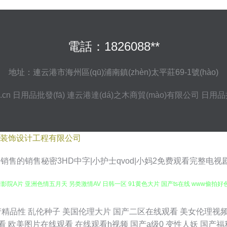
電話：1826088**
地址：連云港市海州區(qū)浦南鎮(zhèn)太平莊69-1號(hào)
.cn
日用品批發(fā)
連云港達(dá)之木商貿(mào)有限公司
日用品批
装饰设计工程有限公司
|销售的销售秘密3HD中字|小护士qvod|小妈2免费观看完整电
院A片 亚洲色情五月天 另类激情AV 日韩一区 91黄色大片 国产ts在线 www偷拍好
线 欧美与禽狂猛性交 91网站秘密入口 欧美Aⅴ视频 成人av在线网站 性爱午夜影院 国
产精品性
乱伦种子
美国伦理大片
国产二区在线观看
美女伦理视
看
欧美图片在线观看
在线观看h视频
国产a级0
变性人妖
国产福
源在线久 囯产精品一二三 超碰97成人 午夜AV电影福利 91色情蜜桃茄子 亚州色图www 