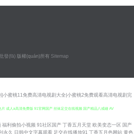
發(fā)
版權(quán)所有
Sitemap
视剧|小蜜桃11免费高清电视剧大全|小蜜桃2免费观看高清电视剧完
色片 成人a高清免费版 91官网国产 丝袜足交在线视频 国产精品八戒碰 AV
区一区二区视频 91大神最新地址 欧美色图网站名称 麻豆乱一区 亚洲成人性
频
福利偷拍小视频
91社区国产
丁香五月天堂
欧美变态一区
国产
利永久
日韩中文字幕观看
足交在线播放91
丁香五月色网站
黄色
91国产精品 婷婷色黑料91 亚洲老湿机久久 91精品大神 午夜伦理av 狼