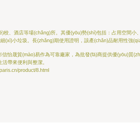
等場(chǎng)所。其優(yōu)勢(shì)包括：占用空間小、清潔效率
xì)小垃圾。長(zhǎng)期使用證明，該產(chǎn)品耐用性強(
貿(mào)易作為可靠廠家，為批發(fā)商提供優(yōu)質(zhì)
生活帶來便利與整潔。
s.cn/product/8.html