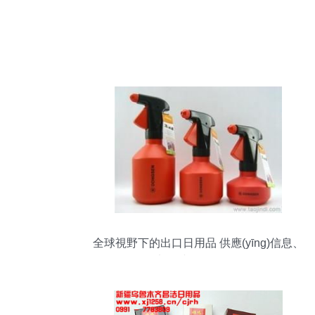
全球視野下的出口日用品 供應(yīng)信息、
批發(fā)渠道與價(jià)格策略解析