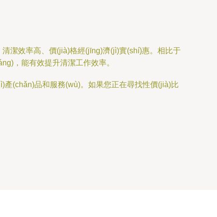
高、價(jià)格經(jīng)濟(jì)實(shí)惠。相比于
qiáng)，能有效提升清潔工作效率。
產(chǎn)品和服務(wù)。如果您正在尋找性價(jià)比