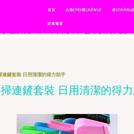
导航页面-销售的销售秘密1H
首頁
企業(YÈ)簡(JIǍN)介
產(CHǍN)
免费观看完整电视剧-小蜜桃11
訪客留言
-小蜜桃2在线观看电视剧免
掃連鏟套裝 日用清潔的得力助手
掃連鏟套裝 日用清潔的得