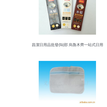
昌潔日用品批發(fā)部 烏魯木齊一站式日用
品采購優(yōu)選