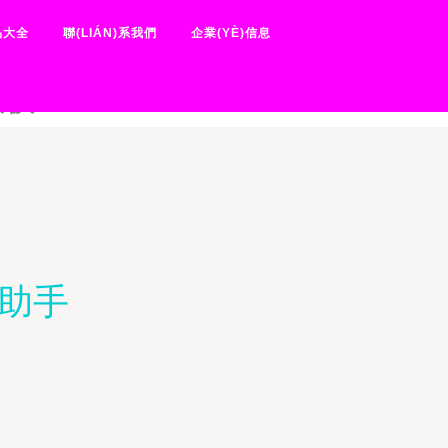
D中字-销售的销售秘密3HD
品大全
聯(LIÁN)系我們
企業(YÈ)信息
免费高清电视剧大全-小蜜桃2
费版
力助手