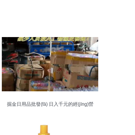
掘金日用品批發(fā) 日入千元的經(jīng)營
(yíng)智慧