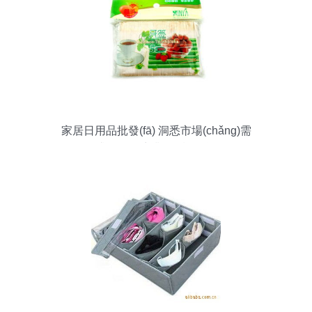
家居日用品批發(fā) 洞悉市場(chǎng)需
求，把握商業(yè)機(jī)遇