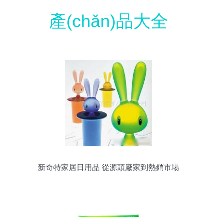
產(chǎn)品大全
新奇特家居日用品 從源頭廠家到熱銷市場
(chǎng)的全鏈路解析