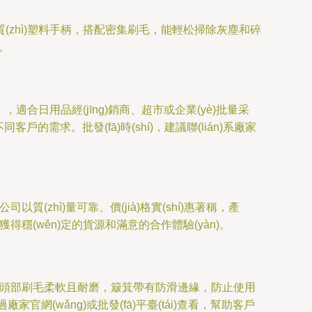
用輕質(zhì)塑料手柄，搭配密集刷毛，能輕松掃除灰塵和碎
。
o)整），適合日用品經(jīng)銷商、超市或企業(yè)批量采
戶的需求。批發(fā)時(shí)，建議聯(lián)系廠家
以質(zhì)量可靠、價(jià)格實(shí)惠著稱，產
得穩(wěn)定的貨源和滿意的合作體驗(yàn)。
)），掃把頭部刷毛柔軟且耐磨，簸箕帶有防滑邊緣，防止使用
通過廠家官網(wǎng)或批發(fā)平臺(tái)查看，幫助客戶