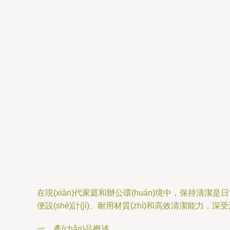
在現(xiàn)代家庭和辦公環(huán)境中，保持清
便設(shè)計(jì)、耐用材質(zhì)和高效清潔能力，深受
一、產(chǎn)品概述