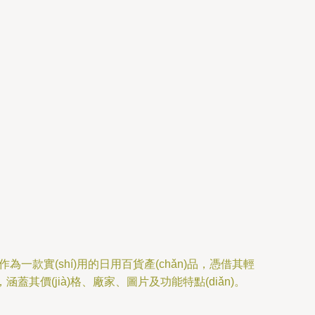
一款實(shí)用的日用百貨產(chǎn)品，憑借其輕
介紹，涵蓋其價(jià)格、廠家、圖片及功能特點(diǎn)。