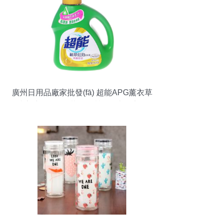
廣州日用品廠家批發(fā) 超能APG薰衣草
洗衣液1.5kg/瓶裝，品質(zhì)生活之選