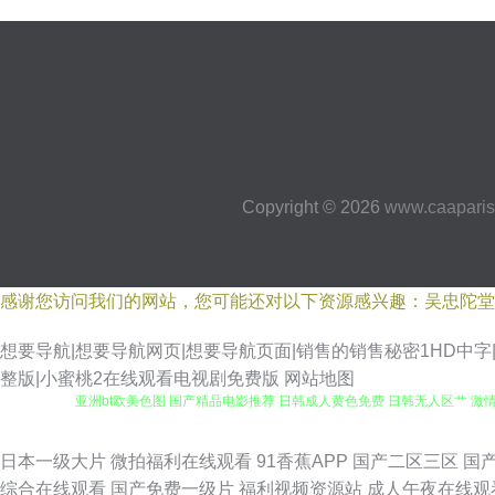
Copyright © 2026
www.caaparis
感谢您访问我们的网站，您可能还对以下资源感兴趣：吴忠陀堂
想要导航|想要导航网页|想要导航页面|销售的销售秘密1HD中字
整版|小蜜桃2在线观看电视剧免费版
网站地图
亚洲bt欧美色图 国产精品电影推荐 日韩成人黄色免费 日韩无人区艹 激情影
影音资源站 日韩黄色AV网站 黑丝巨乳极品 午夜97福利 日韩av网址在
日本一级大片
微拍福利在线观看
91香蕉APP
国产二区三区
国
综合在线观看
国产免费一级片
福利视频资源站
成人午夜在线观
爱 91视频一区蜜桃 91传媒综综合网 精东免费视频 91视频播放 福利资